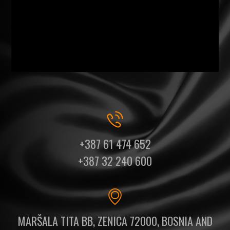
+387 61 474 652
+387 32 240 600
MARŠALA TITA BB, ZENICA 72000, BOSNIA AND