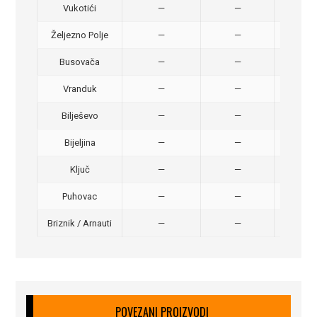
Vukotići
—
—
40,
Željezno Polje
—
—
40,
Busovača
—
—
40,
Vranduk
—
—
25,
Bilješevo
—
—
30,
Bijeljina
—
—
370
Ključ
—
—
320
Puhovac
—
—
20 –
Briznik / Arnauti
—
—
20 –
POVEZANI PROIZVODI