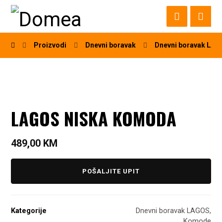
Proizvodi
Dnevni boravak
Dnevni boravak LA
LAGOS NISKA KOMODA
489,00
KM
POŠALJITE UPIT
Kategorije
Dnevni boravak LAGOS
,
Komode