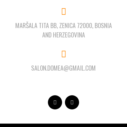
MARŠALA TITA BB, ZENICA 72000, BOSNIA
AND HERZEGOVINA
SALON.DOMEA@GMAIL.COM