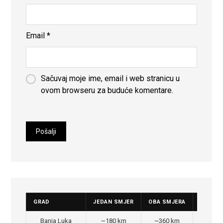
Email
*
Sačuvaj moje ime, email i web stranicu u
ovom browseru za buduće komentare.
GRAD
JEDAN SMJER
OBA SMJERA
CIJENA
Banja Luka
~180 km
~360 km
350