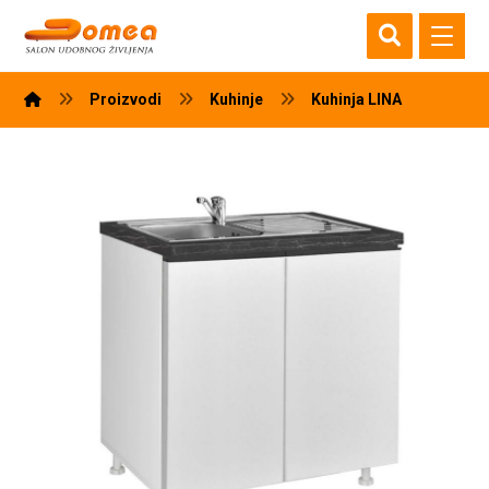
Proizvodi
Kuhinje
Kuhinja LINA