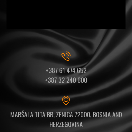
+387 61 474 652
+387 32 240 600
MARŠALA TITA BB, ZENICA 72000, BOSNIA AND
HERZEGOVINA