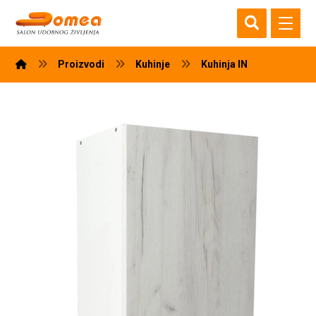
Proizvodi
Kuhinje
Kuhinja IN