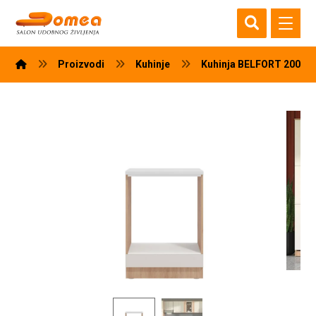
Proizvodi
Kuhinje
Kuhinja BELFORT 200