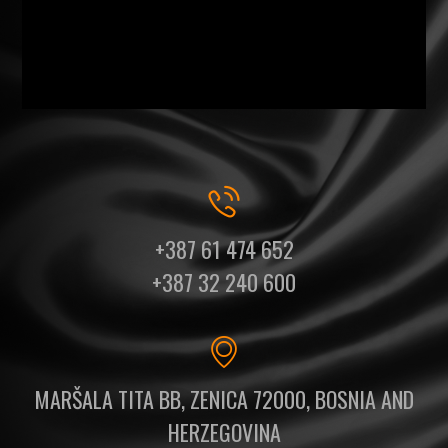
+387 61 474 652
+387 32 240 600
MARŠALA TITA BB, ZENICA 72000, BOSNIA AND
HERZEGOVINA