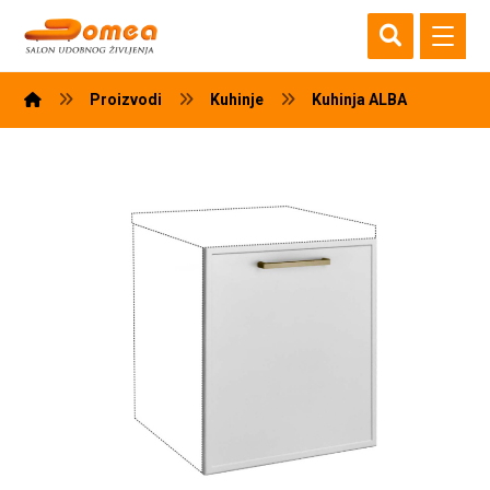
Proizvodi
Kuhinje
Kuhinja ALBA