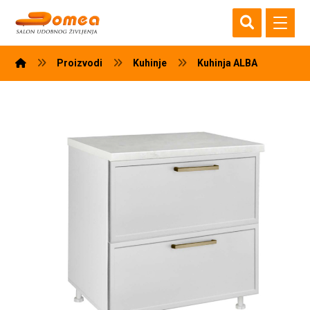
Proizvodi
Kuhinje
Kuhinja ALBA