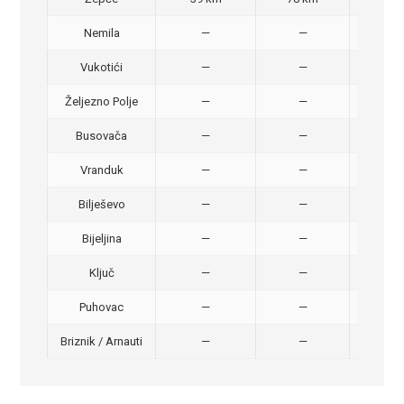
Nemila
—
—
50,
Vukotići
—
—
40,
Željezno Polje
—
—
40,
Busovača
—
—
40,
Vranduk
—
—
25,
Bilješevo
—
—
30,
Bijeljina
—
—
370
Ključ
—
—
320
Puhovac
—
—
20 –
Briznik / Arnauti
—
—
20 –