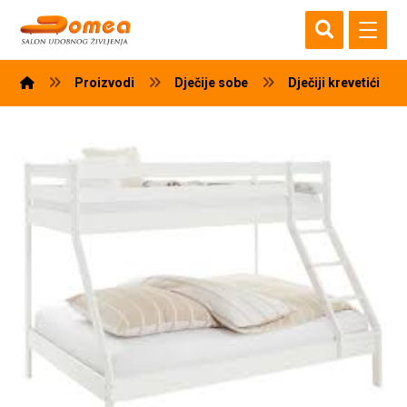
Proizvodi
Dječije sobe
Dječiji krevetići