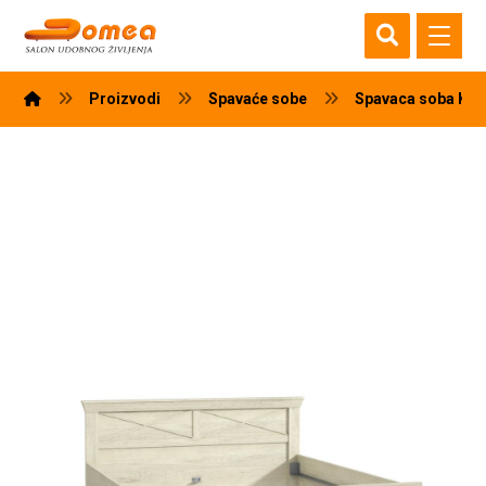
Proizvodi
Spavaće sobe
Spavaca soba KA