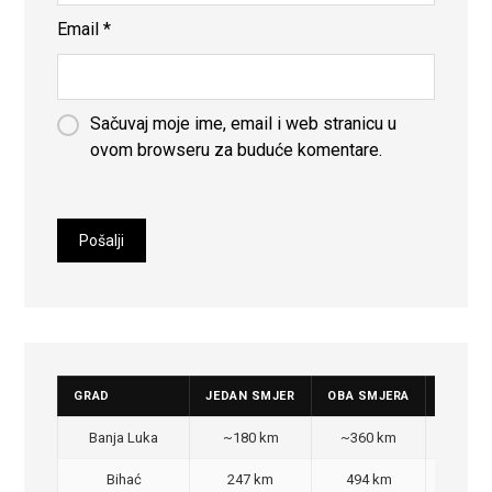
Email
*
Sačuvaj moje ime, email i web stranicu u
ovom browseru za buduće komentare.
GRAD
JEDAN SMJER
OBA SMJERA
CIJENA
Banja Luka
~180 km
~360 km
350
Bihać
247 km
494 km
470