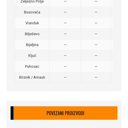
Željezno Polje
—
—
40,
Busovača
—
—
40,
Vranduk
—
—
25,
Bilješevo
—
—
30,
Bijeljina
—
—
370
Ključ
—
—
320
Puhovac
—
—
20 –
Briznik / Arnauti
—
—
20 –
POVEZANI PROIZVODI