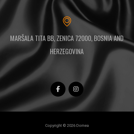
MARŠALA TITA BB, ZENICA 72000, BOSNIA AND
HERZEGOVINA
Copyright © 2026 Domea