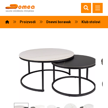
Proizvodi
Dnevni boravak
Klub stolovi