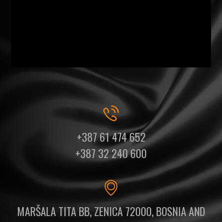
+387 61 474 652
+387 32 240 600
MARŠALA TITA BB, ZENICA 72000, BOSNIA AND