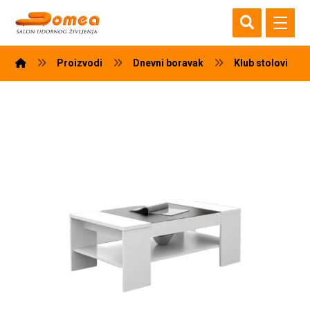
Proizvodi
Dnevni boravak
Klub stolovi