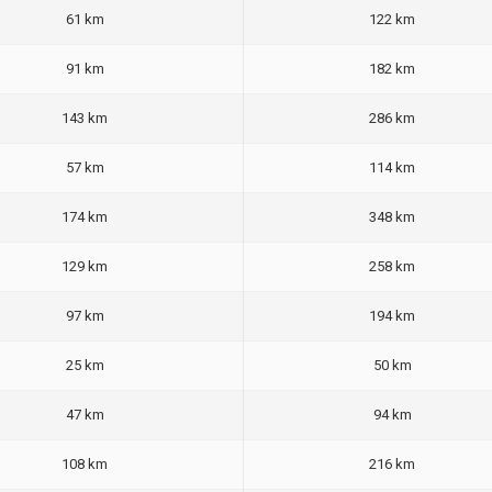
61 km
122 km
91 km
182 km
143 km
286 km
57 km
114 km
174 km
348 km
129 km
258 km
97 km
194 km
25 km
50 km
47 km
94 km
108 km
216 km