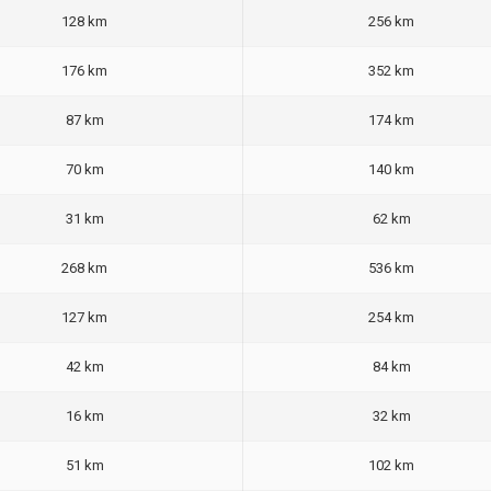
128 km
256 km
176 km
352 km
87 km
174 km
70 km
140 km
31 km
62 km
268 km
536 km
127 km
254 km
42 km
84 km
16 km
32 km
51 km
102 km