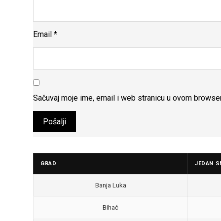
Email
*
Sačuvaj moje ime, email i web stranicu u ovom browse
GRAD
JEDAN S
Banja Luka
Bihać