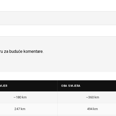
ru za buduće komentare.
MJER
OBA SMJERA
~180 km
~360 km
247 km
494 km