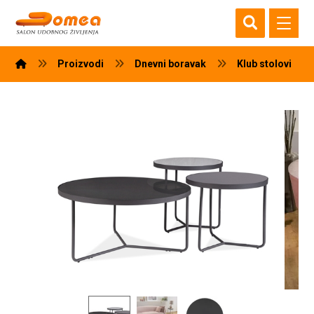
Proizvodi
Dnevni boravak
Klub stolovi