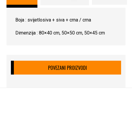
Boja : svijetlosiva + siva + crna / crna
Dimenzija : 80×40 cm, 50×50 cm, 50×45 cm
POVEZANI PROIZVODI