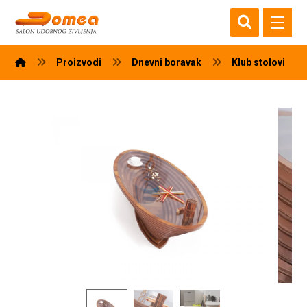
Proizvodi
Dnevni boravak
Klub stolovi