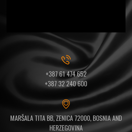
+387 61 474 652
+387 32 240 600
MARŠALA TITA BB, ZENICA 72000, BOSNIA AND
HERZEGOVINA