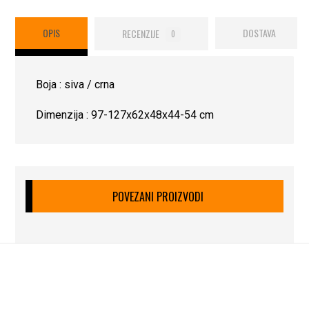
OPIS
RECENZIJE
DOSTAVA
0
Boja : siva / crna
Dimenzija : 97-127x62x48x44-54 cm
POVEZANI PROIZVODI