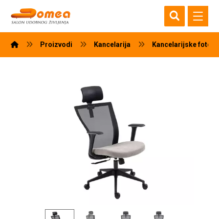
Proizvodi
Kancelarija
Kancelarijske fotelj