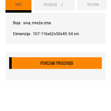
OPIS
RECENZIJE
DOSTAVA
0
Boja : siva, mreža crna
Dimenzija : 107-116x62x50x45-54 cm
POVEZANI PROIZVODI