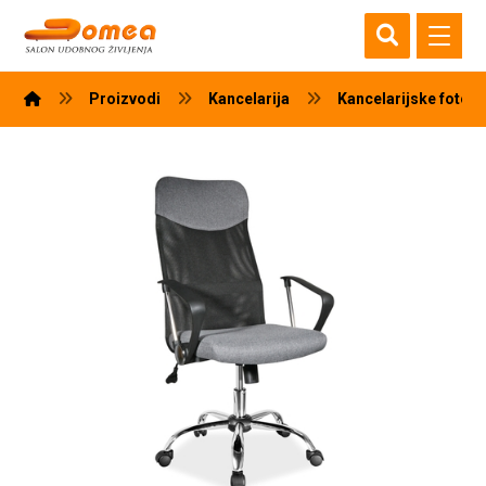
Proizvodi
Kancelarija
Kancelarijske fotelj