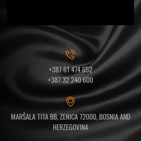
+387 61 474 652
+387 32 240 600
MARŠALA TITA BB, ZENICA 72000, BOSNIA AND
HERZEGOVINA