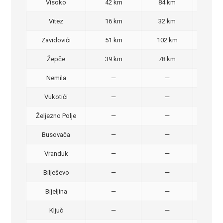
Visoko
42 km
84 km
60,
Vitez
16 km
32 km
30,
Zavidovići
51 km
102 km
70,
Žepče
39 km
78 km
50,
Nemila
—
—
50,
Vukotići
—
—
40,
Željezno Polje
—
—
40,
Busovača
—
—
40,
Vranduk
—
—
25,
Bilješevo
—
—
30,
Bijeljina
—
—
370
Ključ
—
—
320