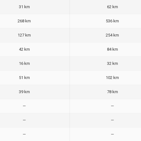
31 km
62 km
268 km
536 km
127 km
254 km
42 km
84 km
16 km
32 km
51 km
102 km
39 km
78 km
—
—
—
—
—
—