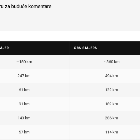
ru za buduće komentare.
MJER
OBA SMJERA
~180 km
~360 km
247 km
494 km
61 km
122 km
91 km
182 km
143 km
286 km
57 km
114 km