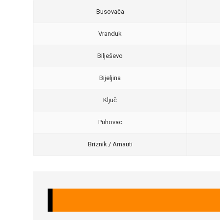
Busovača
Vranduk
Bilješevo
Bijeljina
Ključ
Puhovac
Briznik / Arnauti