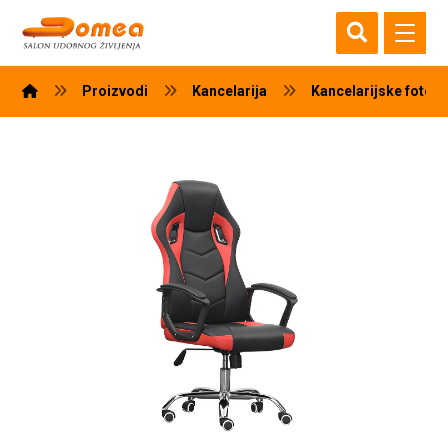
Proizvodi
Kancelarija
Kancelarijske fotelj