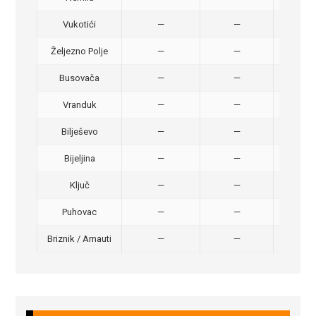
Vukotići
—
—
40,
Željezno Polje
—
—
40,
Busovača
—
—
40,
Vranduk
—
—
25,
Bilješevo
—
—
30,
Bijeljina
—
—
370
Ključ
—
—
320
Puhovac
—
—
20 –
Briznik / Arnauti
—
—
20 –