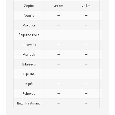
Žepče
39 km
78 km
50,
Nemila
—
—
50,
Vukotići
—
—
40,
Željezno Polje
—
—
40,
Busovača
—
—
40,
Vranduk
—
—
25,
Bilješevo
—
—
30,
Bijeljina
—
—
370
Ključ
—
—
320
Puhovac
—
—
20 –
Briznik / Arnauti
—
—
20 –