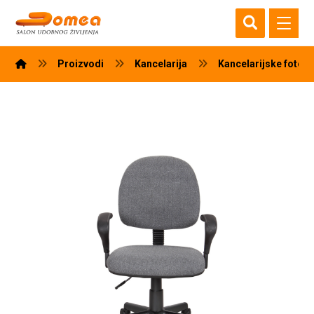
Proizvodi
Kancelarija
Kancelarijske fotelj