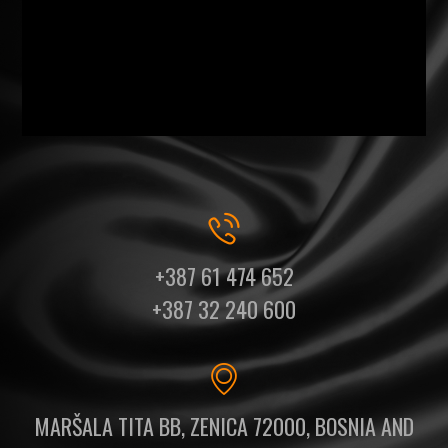
+387 61 474 652
+387 32 240 600
MARŠALA TITA BB, ZENICA 72000, BOSNIA AND