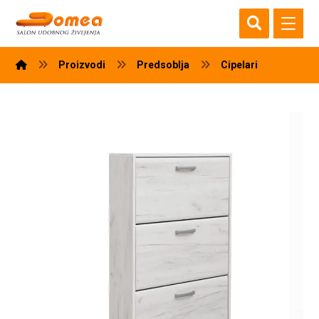
Proizvodi
Predsoblja
Cipelari