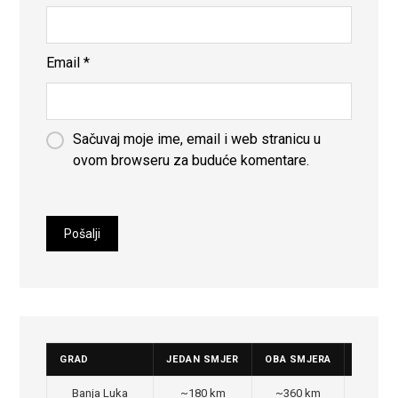
Email
*
Sačuvaj moje ime, email i web stranicu u
ovom browseru za buduće komentare.
GRAD
JEDAN SMJER
OBA SMJERA
CIJENA
Banja Luka
~180 km
~360 km
350