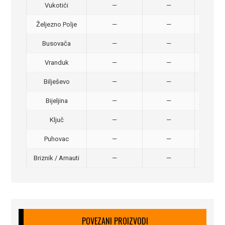
Vukotići
—
—
40,
Željezno Polje
—
—
40,
Busovača
—
—
40,
Vranduk
—
—
25,
Bilješevo
—
—
30,
Bijeljina
—
—
370
Ključ
—
—
320
Puhovac
—
—
20 –
Briznik / Arnauti
—
—
20 –
POVEZANI PROIZVODI