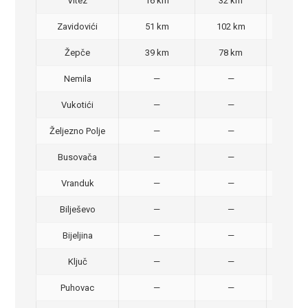
Vitez
16 km
32 km
30,
Zavidovići
51 km
102 km
70,
Žepče
39 km
78 km
50,
Nemila
—
—
50,
Vukotići
—
—
40,
Željezno Polje
—
—
40,
Busovača
—
—
40,
Vranduk
—
—
25,
Bilješevo
—
—
30,
Bijeljina
—
—
370
Ključ
—
—
320
Puhovac
—
—
20 –