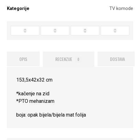
Kategorije
TV komode
OPIS
RECENZIJE
DOSTAVA
0
153,5x42x32 cm
*kačenje na zid
*PTO mehanizam
boja: opak bijela/bijela mat folija