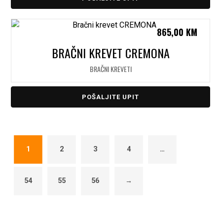
865,00
KM
BRAČNI KREVET CREMONA
BRAČNI KREVETI
POŠALJITE UPIT
1
2
3
4
…
54
55
56
→