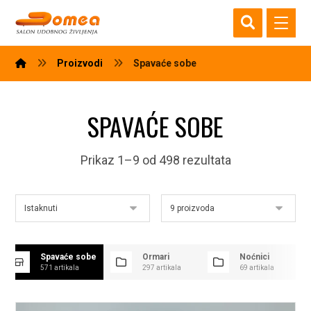
Proizvodi
Spavaće sobe
SPAVAĆE SOBE
Prikaz 1–9 od 498 rezultata
Spavaće sobe
Ormari
Noćnici
571 artikala
297 artikala
69 artikala