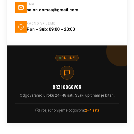
EMAIL
salon.domea@gmail.com
RADNO VRIJEME
Pon – Sub: 09:00 – 20:00
ONLINE
BRZI ODGOVOR
Odgovaramo u roku 24–48 sati. Svaki upit nam je bitan.
Prosječno vijeme odgovora:
2–4 sata