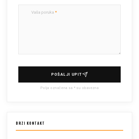
Vaša poruka
*
POŠALJI UPIT
Polja označena sa * su obavezna
BRZI KONTAKT