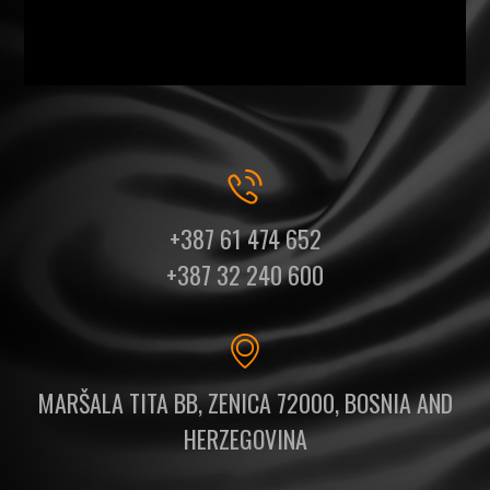
+387 61 474 652
+387 32 240 600
MARŠALA TITA BB, ZENICA 72000, BOSNIA AND
HERZEGOVINA