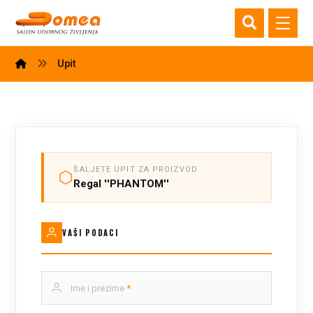
Upit
ŠALJETE UPIT ZA PROIZVOD
Regal ''PHANTOM''
VAŠI PODACI
Ime i prezime
*