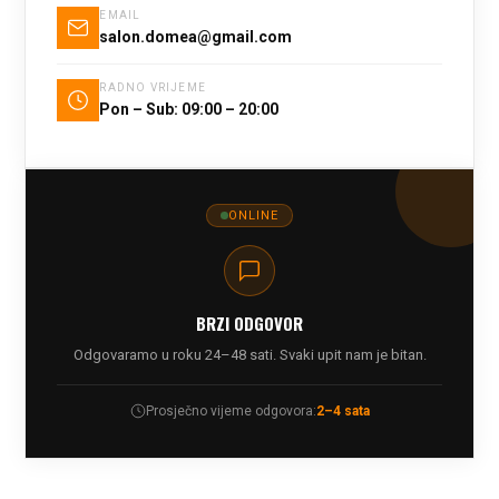
EMAIL
salon.domea@gmail.com
RADNO VRIJEME
Pon – Sub: 09:00 – 20:00
ONLINE
BRZI ODGOVOR
Odgovaramo u roku 24–48 sati. Svaki upit nam je bitan.
Prosječno vijeme odgovora:
2–4 sata