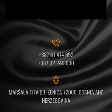
+387 61 474 652
+387 32 240 600
MARŠALA TITA BB, ZENICA 72000, BOSNIA AND
HERZEGOVINA