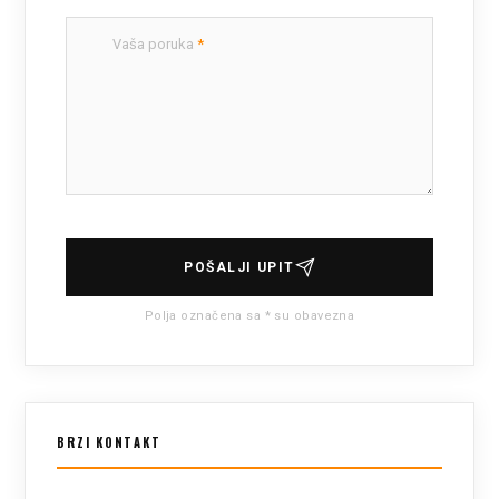
Vaša poruka
*
POŠALJI UPIT
Polja označena sa * su obavezna
BRZI KONTAKT